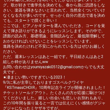
グ。歌が好きで進学先を決めても、春から急に読譜をしな
さい、楽器を弾きなさいと言われて、当然全くついていけ
なくなる方が多いのです。せっかく自分の意志で道を決め
ても、スタートで躓くと辛い！
ここでは、ピアノかギターを選んでいただき、コードを覚
えて弾き語りができるようにレッスンします。その中で、
譜面の読み方、基礎理論、音階読みなど、最低限理解して
おかなければいけないことをレッスンしています。
進路を決めたけれど不安にかられている方はぜひお越しく
ださい。
ただ、週末レッスンはあと一組です。平日組さんはあと2
組しか枠がありませんww
お問い合わせはyoumiyazaki0512@gmail.comからでも大丈
夫です。
★凄まじい勢いですぎている2023！
9/3に私が主宰しておりますゴスペルクワイヤ
『KSTmassCHOIR』10周年記念ライブが開催されました！
チケットソールドアウト。たくさんの方が応援に駆けつけ
てくださいました。嬉しい出会いも悲しいお別れもあり、
この10年間を振り返ると一言では伝えにくい感情がグジャ
グジャになったミヤザキですが、