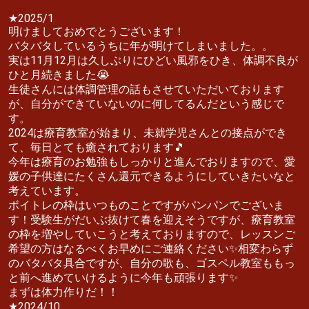
★2025/1
明けましておめでとうございます！
バタバタしているうちに年が明けてしまいました。。
実は11月12月は久しぶりにひどい風邪をひき、体調不良が
ひと月続きました😭
生徒さんには体調管理の話もさせていただいております
が、自分ができていないのに何してるんだという感じで
す。
2024は療育教室が始まり、未就学児さんとの接点ができ
て、毎日とても癒されております🎵
今年は療育のお勉強もしっかりと進んでおりますので、愛
媛の子供達にたくさん還元できるようにしていきたいなと
考えています。
ボイトレの枠はいつものことですがパンパンでございま
す！受験生がだいぶ抜けて春を迎えそうですが、療育教室
の枠を増やしていこうと考えておりますので、レッスンご
希望の方はなるべくお早めにご連絡ください✨相変わらず
のバタバタ具合ですが、自分の歌も、ゴスペル教室ももっ
と前へ進めていけるように今年も頑張ります✨
まずは体力作りだ！！
★2024/10