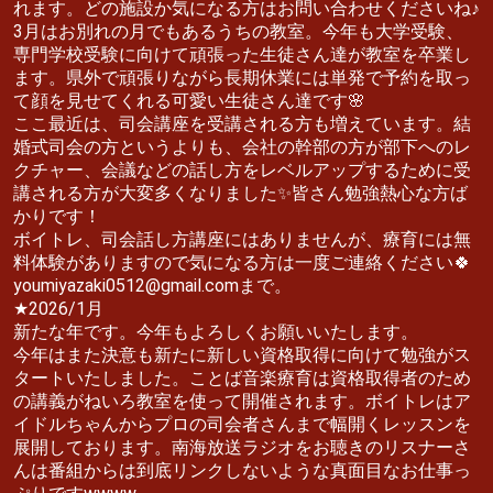
れます。どの施設か気になる方はお問い合わせくださいね♪
3月はお別れの月でもあるうちの教室。今年も大学受験、
専門学校受験に向けて頑張った生徒さん達が教室を卒業し
ます。県外で頑張りながら長期休業には単発で予約を取っ
て顔を見せてくれる可愛い生徒さん達です🌸
ここ最近は、司会講座を受講される方も増えています。結
婚式司会の方というよりも、会社の幹部の方が部下へのレ
クチャー、会議などの話し方をレベルアップするために受
講される方が大変多くなりました✨皆さん勉強熱心な方ば
かりです！
ボイトレ、司会話し方講座にはありませんが、療育には無
料体験がありますので気になる方は一度ご連絡ください🍀
youmiyazaki0512@gmail.comまで。
★2026/1月
新たな年です。今年もよろしくお願いいたします。
今年はまた決意も新たに新しい資格取得に向けて勉強がス
タートいたしました。ことば音楽療育は資格取得者のため
の講義がねいろ教室を使って開催されます。ボイトレはア
イドルちゃんからプロの司会者さんまで幅開くレッスンを
展開しております。南海放送ラジオをお聴きのリスナーさ
んは番組からは到底リンクしないような真面目なお仕事っ