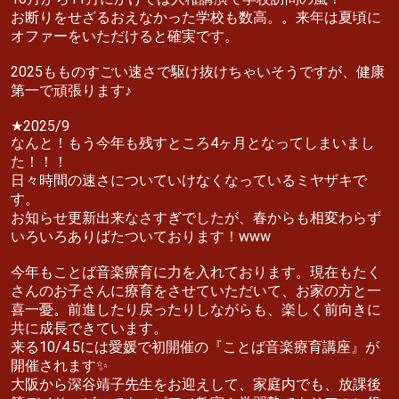
お断りをせざるおえなかった学校も数高。。来年は夏頃に
オファーをいただけると確実です。
2025もものすごい速さで駆け抜けちゃいそうですが、健康
第一で頑張ります♪
★2025/9
なんと！もう今年も残すところ4ヶ月となってしまいまし
た！！！
日々時間の速さについていけなくなっているミヤザキで
す。
お知らせ更新出来なさすぎでしたが、春からも相変わらず
いろいろありばたついております！www
今年もことば音楽療育に力を入れております。現在もたく
さんのお子さんに療育をさせていただいて、お家の方と一
喜一憂。前進したり戻ったりしながらも、楽しく前向きに
共に成長できています。
来る10/4.5には愛媛で初開催の『ことば音楽療育講座』が
開催されます✨
大阪から深谷靖子先生をお迎えして、家庭内でも、放課後