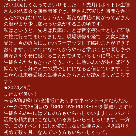
だいぶ涼しくなってまいりました！！先月はボイトレ生徒
さんの発表会を無事開催でき、皆さん充実した時間を過ご
せたのではないでしょうか。新たな課題に向かって皆さん
の顔がまた少し変わった気がするこの頃です。
私はというと、先月は兵庫にことば音楽療法士として研修
の旅に行ってまいりました。現場研修を経て、大変刺激を
受け、今の療育にまたパワーアップして臨むことができて
おります。この年になってからやっと学ぶことの楽しさや
奥深さを幸せに感じることができているように思います。
生徒さんたちもきっとそう。そこに熱い思いがあればどう
転んでも自分の人生の肥やしにになると信じています。こ
こからは来春受験の生徒さんたちとまた踏ん張りどころで
す✨
★2024／9月
まだまだ暑い！
来る9/8は松山市空港通にありますネッツトヨタだんだん
パークにて28回目の『GROOOVE ROCKETS!を開催します✨
生徒さんの中にはプロの方もいらっしゃいますし、バンド
活動を精力的にこなしている方もいらっしゃいます。一方
で、このイベントにしか参加しない生徒さん、弾き語りを
初めて数ヶ月、なんていう方もいらっしゃって。