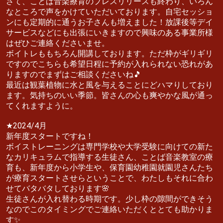
さて、ことば音楽療育のプレスリリースも終わり、いろん
なところで声をかけていただいております。自宅セッショ
ンにも定期的に通うお子さんも増えました！放課後等デイ
サービスなどにも出張にいきますので興味のある事業所様
はぜひご連絡くださいませ。
ボイトレももちろん開講しております。ただ枠がギリギリ
ですのでこちらも希望日程に予約が入れられない恐れがあ
りますのでまずはご相談くださいね🎵
最近は観葉植物に水と風を与えることにどハマりしており
ます。気持ちのいい季節。皆さんの心も爽やかな風が通っ
てくれますように。
★2024/4月
新年度スタートですね！
ボイストレーニングは専門学校や大学受験に向けての新た
なカリキュラムで指導する生徒さん、ことば音楽教室の療
育も、新年度から小学生や、保育園幼稚園就園児さんたち
が療育スタートさせらということで、わたしもそれに合わ
せてバタバタしております🌸
生徒さんが入れ替わる時期です。少し枠の隙間ができそう
なのでこのタイミングでご連絡いただくととても助かりま
す✨