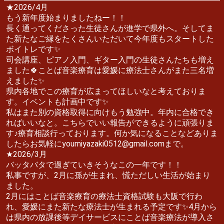
★2026/4月
もう新年度始まりましたねー！！
長く通ってくださった生徒さんが進学で県外へ。そしてま
た新たなご縁をたくさんいただいて今年度もスタートした
ボイトレです✨
司会講座、ピアノ入門、ギター入門の生徒さんたちも増え
ました🍀ことば音楽療育は愛媛に療法士さんがまた三名増
えました✨
県内各地でこの療育が広まってほしいなと考えておりま
す。イベントも計画中です✨
私はまた別の資格取得に向けもう勉強中。年内に合格でき
ればいいなと。こちらでいい報告ができるように頑張りま
す♪療育相談行っております。何か気になることなどありま
したらお気軽にyoumiyazaki0512@gmail.comまで。
★2026/3月
バッタバタで過ぎていきそうなこの一年です！！
私事ですが、2月に孫が生まれ、慌ただしい生活が始まり
ました。
2月にはことば音楽療育の療法士資格試験も大阪で行わ
れ、愛媛にまた新たな療法士が生まれる予定です✨4月から
は県内の放課後等デイサービスにことば音楽療法が導入さ