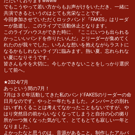
ただいておりますwwww
でもこうやって若い方からもお声がけをいただき、一緒に
共演できるというのはとても光栄なことです。
今回参加させていただくロックバンド『FAKES』はリーダ
ーが急逝し、このライブで活動休止となります。
このライブハウスができた時に、『ここにいつも出られる
かっこいいバンドを作りたいんだ』とリーダーが集めてく
れたのが我々でした。いろんな想いを抱えながらラストに
なるかもしれないライブに臨みます。熱い夏。忘れられな
い夏になりそうです。
皆さんも今を大切に。今しかできないことをしっかり選択
して前へ。
★2024/7月
あっという間の7月！
7月は３０年活動してきた私のバンドFAKESのリーダーの命
日月なのです。やっと一年たちました。メンバーとの別れ
はいずれくることは考えてなかったこともないですが、や
はり突然目の前からいなくなってしまうと自分の心の拠り
所が一つ無くなった気がして、とてもとても寂しい一年と
なりました。
よかったなと思うのは、音源があること。制作したアルバ