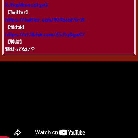
RJ6qxVkeeab1gyQ
【Twitter】
https://twitter.com/907beni?s=21
【tiktok】
https://vt.tiktok.com/ZSJ1qQgmC/
【特技】
特技ってなに？