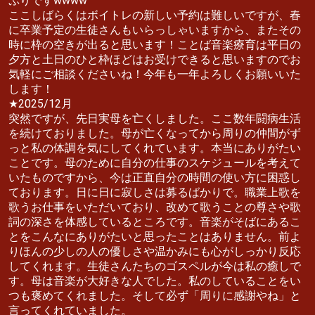
ぷりですwwww
ここしばらくはボイトレの新しい予約は難しいですが、春
に卒業予定の生徒さんもいらっしゃいますから、またその
時に枠の空きが出ると思います！ことば音楽療育は平日の
夕方と土日のひと枠ほどはお受けできると思いますのでお
気軽にご相談くださいね！今年も一年よろしくお願いいた
します！
★2025/12月
突然ですが、先日実母を亡くしました。ここ数年闘病生活
を続けておりました。母が亡くなってから周りの仲間がず
っと私の体調を気にしてくれています。本当にありがたい
ことです。母のために自分の仕事のスケジュールを考えて
いたものですから、今は正直自分の時間の使い方に困惑し
ております。日に日に寂しさは募るばかりで。職業上歌を
歌うお仕事をいただいており、改めて歌うことの尊さや歌
詞の深さを体感しているところです。音楽がそばにあるこ
とをこんなにありがたいと思ったことはありません。前よ
りほんの少しの人の優しさや温かみにも心がしっかり反応
してくれます。生徒さんたちのゴスペルが今は私の癒しで
す。母は音楽が大好きな人でした。私のしていることをい
つも褒めてくれました。そして必ず「周りに感謝やね」と
言ってくれていました。