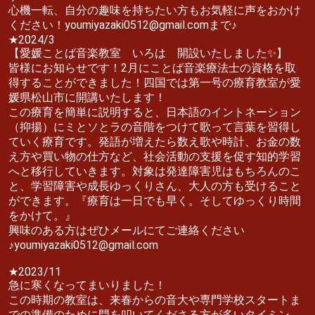
心機一転、自分の趣味を持ちたい方もお気軽に声をおかけ
ください！youmiyazaki0512@gmail.comまで♪
★2024/3
【愛媛ことば音楽教室 いろは 開設いたしました✨】
皆様にお知らせです！2月にことば音楽療法士の資格を取
得することができました！四国では第一号の療育教室が愛
媛県松山市に開講いたします！
この療育を簡単に説明すると、日本語のイントネーション
（抑揚）にミとソとラの音階をつけて歌って言葉を習得し
ていく療育です。発語が増えたら数え歌や時計、お金の数
え方や買い物の仕方など、社会活動の支援を促す知的学習
へと移行していきます。対象は発達障害児はもちろんのこ
と、学習障害や成長ゆっくりさん、大人の方も受けること
ができます。『療育は一日でも早く。そしてゆっくり時間
をかけて。』
興味のある方はぜひメールにてご連絡ください
♪youmiyazaki0512@gmail.com
★2023/11
急に寒くなってまいりました！
この時期の教室は、来春からの音大や専門学校スタートま
での準備のために門を叩いてくださる方が多いタイミン