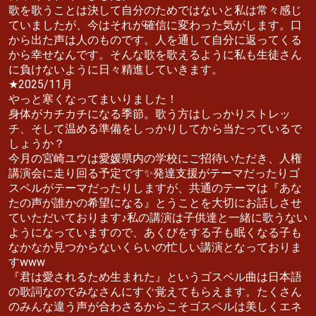
歌を歌うことは決して自分のためではないと私は常々感じ
ていましたが、今はそれが確信に変わった気がします。口
から出た声は人のものです。人を通して自分に返ってくる
から幸せなんです。そんな歌を歌えるように私も生徒さん
に負けないように日々精進していきます。
★2025/11月
やっと寒くなってまいりました！
身体がカチカチになる季節。歌う方はしっかりストレッ
チ、そして温める準備をしっかりしてから当たっているで
しょうか？
今月の宮崎ユウは愛媛県内の学校にご招待いただき、人権
講演会に走り回る予定です✨発達支援がテーマだったりゴ
スペルがテーマだったりしますが、共通のテーマは『あな
たの声が誰かの希望になる』とうことを大切にお話しさせ
ていただいております♪私の講演は子供達と一緒に歌うない
ようになっていますので、あくびをする子も眠くなる子も
なかなか見つからないくらいの忙しい講演となっておりま
すwww
『君は愛されるため生まれた』というゴスペル曲は日本語
の歌詞なのでみなさんにすぐ覚えてもらえます。たくさん
のみんな違う声が合わさるからこそゴスペルは美しくエネ