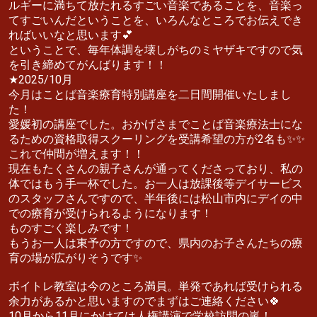
ルギーに満ちて放たれるすごい音楽であることを、音楽っ
てすごいんだということを、いろんなところでお伝えでき
ればいいなと思います💕
ということで、毎年体調を壊しがちのミヤザキですので気
を引き締めてがんばります！！
★2025/10月
今月はことば音楽療育特別講座を二日間開催いたしまし
た！
愛媛初の講座でした。おかげさまでことば音楽療法士にな
るための資格取得スクーリングを受講希望の方が2名も✨✨
これで仲間が増えます！！
現在もたくさんの親子さんが通ってくださっており、私の
体ではもう手一杯でした。お一人は放課後等デイサービス
のスタッフさんですので、半年後には松山市内にデイの中
での療育が受けられるようになります！
ものすごく楽しみです！
もうお一人は東予の方ですので、県内のお子さんたちの療
育の場が広がりそうです✨
ボイトレ教室は今のところ満員。単発であれば受けられる
余力があるかと思いますのでまずはご連絡ください🍀
10月から11月にかけては人権講演で学校訪問の嵐！