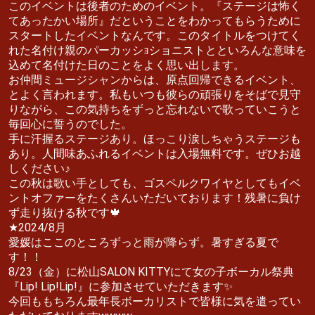
このイベントは後者のためのイベント。『ステージは怖く
てあったかい場所』だということをわかってもらうために
スタートしたイベントなんです。このタイトルをつけてく
れた名付け親のパーカッシｮショニストとといろんな意味を
込めて名付けた日のことをよく思い出します。
お仲間ミュージシャンからは、原点回帰できるイベント、
とよく言われます。私もいつも彼らの頑張りをそばで見守
りながら、この気持ちをずっと忘れないで歌っていこうと
毎回心に誓うのでした。
手に汗握るステージあり。ほっこり涙しちゃうステージも
あり。人間味あふれるイベントは入場無料です。ぜひお越
しください♪
この秋は歌い手としても、ゴスペルクワイヤとしてもイベ
ントオファーをたくさんいただいております！残暑に負け
ず走り抜ける秋です🍁
★2024/8月
愛媛はここのところずっと雨が降らず。暑すぎる夏で
す！！
8/23（金）に松山SALON KITTYにて女の子ボーカル祭典
『Lip! Lip!Lip!』に参加させていただきます✨
今回ももちろん最年長ボーカリストで皆様に気を遣ってい