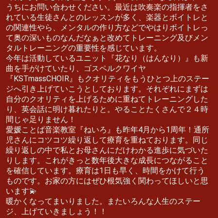
うちにお問い合わせください。最近は吹奏楽の指揮者をさ
れている生徒さんとのレッスンが多く、楽器とボイトレと
の関連性やら、メンタルの作り方などでやはりボイトレっ
て奥の深いものなんだなぁと改めてトレーニング及びメン
タルトレーニングの重要性を感じています。
今年は活動しているユニット『花なり（はんなり）』も新
曲を手がけていたり、ゴスペルクワイヤ
『KSTmassCHOIR』もクオリティをもうひとつ上のステー
ジへ引き上げていこうとしております。それぞれにまずは
自分のクオリティを上げるために重ねてトレーニングした
り、英会話に明け暮れたりと。やることたくさんで２４時
間じゃ足りません！
愛媛ことば音楽教室『ねいろ』も昨年4月から1周年！通所
児さんにコツコツ繰り返して療育を重ねております。同じ
繰り返しの中で私とお母さんにだけわかる進歩に気づいた
りします。これがきっと数年後大きな成長につながること
を確信しています。療育は1日も早く、時間をかけて行う
ものです。お家の方にはぜひ根気強く関わってほしいと思
います💫
暖かくなってまいりました。またいろんな人生のステー
ジ、上げていきましょう！！