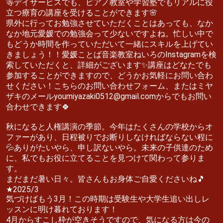
等デイサービスでも、ピアノ教室や学習塾でもリアルに役
立つ療育の講座を受けることができます🌸
県外に行ってお勉強させていただくことはあっても、なか
なか地元愛媛での勉強会って少ないですよね。忙しい中で
もどうか時間を作っていただいて一緒にスキルを上げてい
きましょう！！愛媛ことば音楽教室ねいろのInstagramを検
索していただくと、詳細がございます✨講座はどなたでも
参加することができますので、どうかお気軽にお問い合わ
せください！こちらのお問い合わせフォーム、またはミヤ
ザキのメールyoumiyazaki0512@gmail.comからでもお問い
合わせできます🍀
秋になると人権講演の季節。今年はたくさんの学校からオ
ファーがあり、日程被りでお断りしなければならない程に
💦ありがたいやら、申し訳ないやら。未来の子供達のため
に、私でもお役に立てることを見つけて関わって参りま
す。
まだまだ暑い日々。皆さんもお身体ご自愛くださいね🎵
★2025/3
気づけばもう3月！この時期は受験生や大学生追い出しレ
ッスンに明け暮れております！
4月からすこし枠が空きそうですので、気になる方は今の